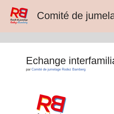
Comité de jume
Aller
au
contenu
Echange interfamilia
par
Comité de jumelage Rodez Bamberg