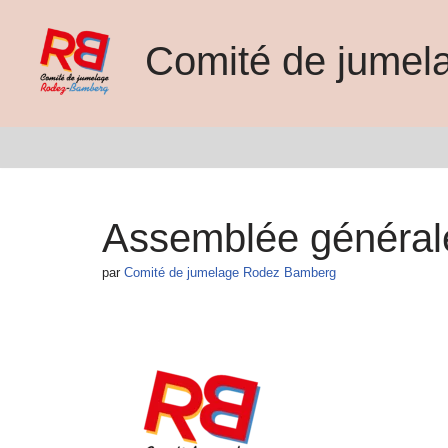
Comité de jume
Aller
au
contenu
Assemblée général
par
Comité de jumelage Rodez Bamberg